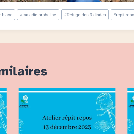
r blanc
#
maladie orpheline
#
Refuge des 3 dindes
#
repit rep
milaires