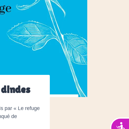
3 dindes
is par « Le refuge
anqué de
Acces