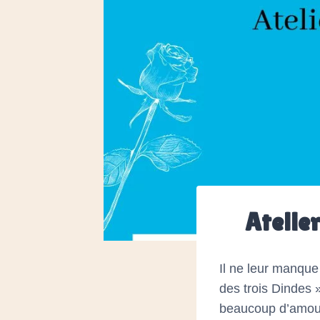
le
site
Web
aux
malvoyants
qui
utilisent
un
lecteur
d'écran ;
Appuyez
Atelier
sur
Ctrl-
Il ne leur manque
F10
des trois Dindes 
pour
beaucoup d’amour 
ouvrir