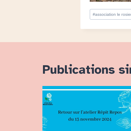
Étiquettes
#
association le rosie
de
la
publication :
Publications si