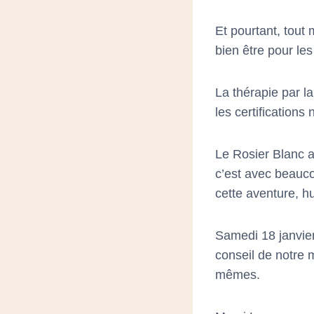
un
menu
Et
pourtant, tout 
d'accessibilité.
bien être pour le
La thérapie par l
les certifications 
Le Rosier Blanc a
c’est avec beauco
cette aventure, 
Samedi 18 janvier 
conseil de notre 
mêmes.