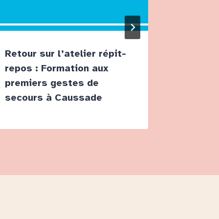
Retour sur l’atelier répit-
Le Ros
repos : Formation aux
12-82 :
premiers gestes de
au serv
secours à Caussade
des ma