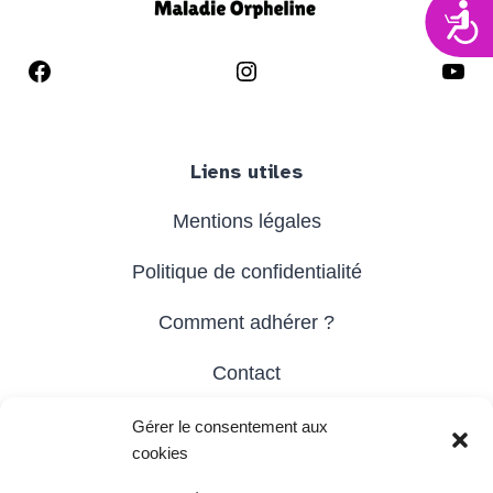
Acces
Liens utiles
Mentions légales
Politique de confidentialité
Comment adhérer ?
Contact
Gérer le consentement aux
cookies
Site réalisé par
umbrellaa.org