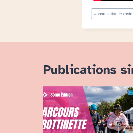
Étiquettes
#
association le rosie
de
la
publication :
Publications si