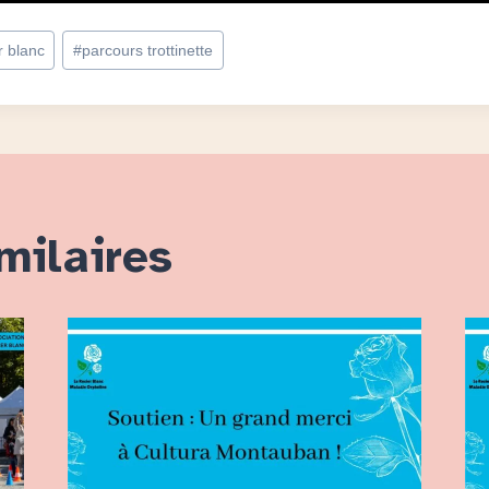
r blanc
#
parcours trottinette
milaires