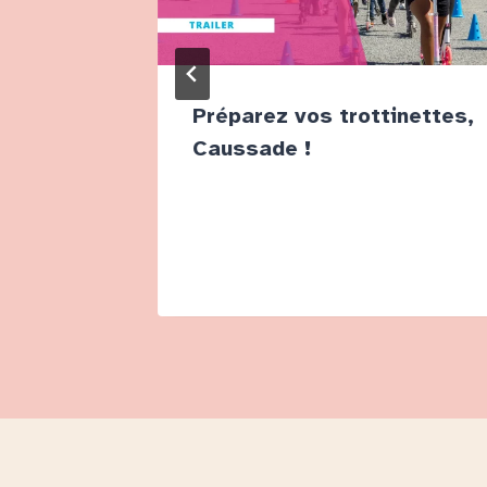
iew des
Préparez vos trottinettes,
i et
Caussade !