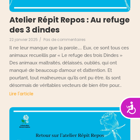
Atelier Répit Repos : Au refuge
des 3 dindes
22 janvier 2025
/
Pas de commentaires
Il ne leur manque que la parole….. Eux, ce sont tous ces
animaux recueillis par « Le refuge des trois Dindes »
Des animaux maltraités, délaissés, oubliés, qui ont
manqué de beaucoup d’amour et d’attention. Et
pourtant, tout malheureux qu’ils ont pu être, ils sont
désormais de véritables vecteurs de bien être pour...
Lire l'article
Acces