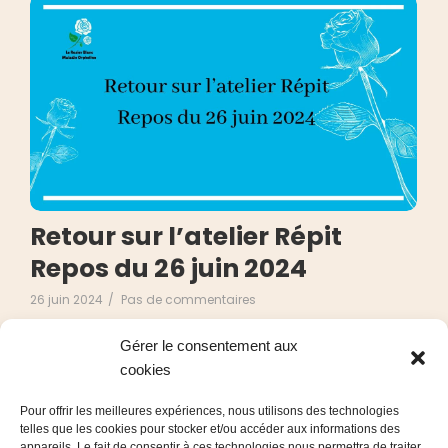
Retour sur l’atelier Répit
Repos du 26 juin 2024
26 juin 2024
/
Pas de commentaires
Encore un moment de répit repos magique, comme
Gérer le consentement aux
suspendu dans le temps, une parenthèse si précieuse
cookies
pour toutes nos participantes. Aujourd’hui, je rends
hommage à Mickaëla Ollier qui a chouchoute les mains
Pour offrir les meilleures expériences, nous utilisons des technologies
tellement sollicitées de nos mamans. Les soins qu’elles
telles que les cookies pour stocker et/ou accéder aux informations des
ont reçus ont été mérités et appréciés ! Mireille et Sonia
appareils. Le fait de consentir à ces technologies nous permettra de traiter