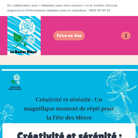
Aller
Veuillez
En collaboration avec « Maladies rares infos services » Ici le numéro d'écoute
(urgence) et d'informations maladies rares et orphelines : 0800 40 40 43
au
noter
contenu
:
Ce
Faire un don
site
Web
comprend
un
système
d'accessibilité.
Créativité et sérénité :