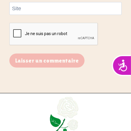
Site
Acces