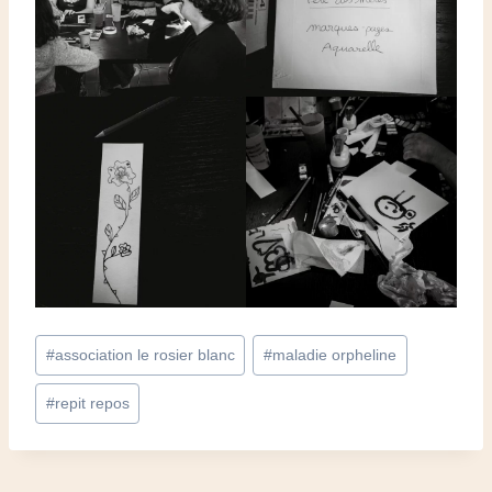
Étiquettes
#
association le rosier blanc
#
maladie orpheline
de
la
#
repit repos
publication :