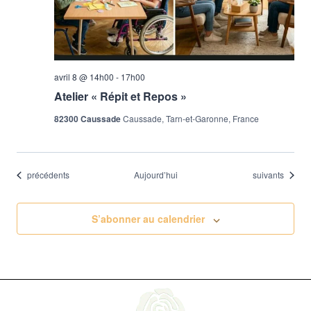
avril 8 @ 14h00
-
17h00
Atelier « Répit et Repos »
82300 Caussade
Caussade, Tarn-et-Garonne, France
Évènements
Évènements
précédents
Aujourd’hui
suivants
S’abonner au calendrier