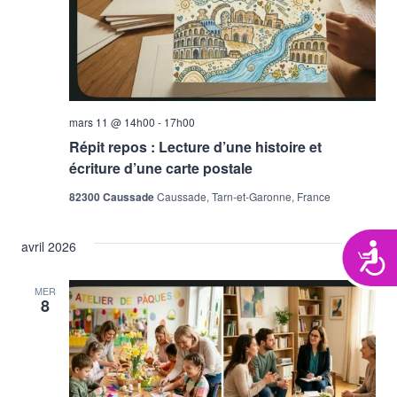
mars 11 @ 14h00
-
17h00
Répit repos : Lecture d’une histoire et
écriture d’une carte postale
82300 Caussade
Caussade, Tarn-et-Garonne, France
avril 2026
Acces
MER
8