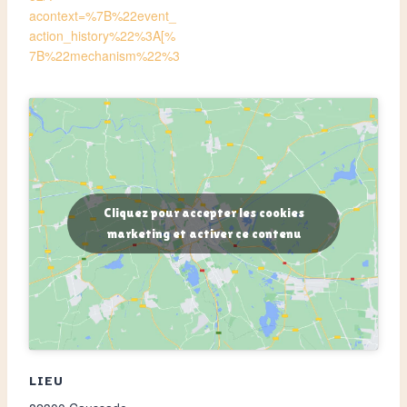
acontext=%7B%22event_
action_history%22%3A[%
7B%22mechanism%22%3
Cliquez pour accepter les cookies
marketing et activer ce contenu
LIEU