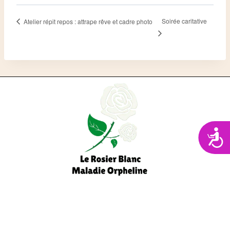
Soirée caritative
Atelier répit repos : attrape rêve et cadre photo
Acces
Facebook
Instagram
YouTube