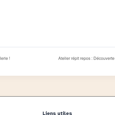
erie !
Atelier répit repos : Découvert
Liens utiles