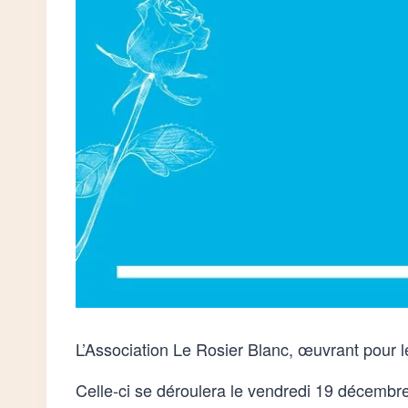
un
menu
d'accessibilité.
L’Association Le Rosier Blanc, œuvrant pour 
Celle-ci se déroulera le vendredi 19 décembr