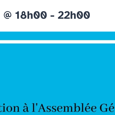
5 @ 18h00
-
22h00