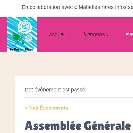
Aller
Veuillez
En collaboration avec « Maladies rares infos se
au
noter
contenu
:
Ce
ACCUEIL
À PROPOS
EV
site
Web
comprend
un
système
d'accessibilité.
Appuyez
Cet évènement est passé.
sur
Ctrl-
« Tout Évènements
F11
pour
Assemblée Générale
adapter