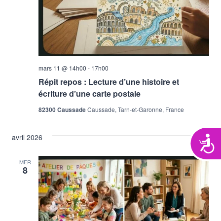
mars 11 @ 14h00
-
17h00
Répit repos : Lecture d’une histoire et
écriture d’une carte postale
82300 Caussade
Caussade, Tarn-et-Garonne, France
avril 2026
Acces
MER
8