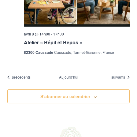
avril 8 @ 14h00
-
17h00
Atelier « Répit et Repos »
82300 Caussade
Caussade, Tarn-et-Garonne, France
Évènements
Évènements
précédents
Aujourd’hui
suivants
S’abonner au calendrier