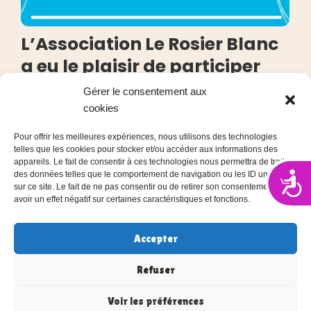
L’Association Le Rosier Blanc
a eu le plaisir de participer
aux Assises des associations
Gérer le consentement aux
cookies
24 juin 2025
/
Pas de commentaires
L’Association Le Rosier Blanc, œuvrant pour les
Pour offrir les meilleures expériences, nous utilisons des technologies
maladies orphelines à Caussade, a eu le plaisir de
telles que les cookies pour stocker et/ou accéder aux informations des
participer aux Assises des associations organisées par la
appareils. Le fait de consentir à ces technologies nous permettra de traiter
des données telles que le comportement de navigation ou les ID uniques
Mairie de Caussade ce samedi 21 juin. Nous tenons à
Acces
sur ce site. Le fait de ne pas consentir ou de retirer son consentement peut
remercier chaleureusement Monsieur le Maire Gerard
avoir un effet négatif sur certaines caractéristiques et fonctions.
Hébrard Sénateur François Bonhomme ainsi que toute
l’équipe municipale pour leur accueil, leurs...
Accepter
Lire l'article
Refuser
Voir les préférences